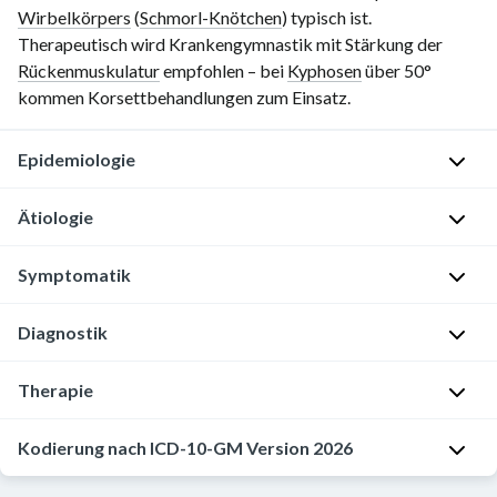
Wirbelkörpers
(
Schmorl-Knötchen
) typisch ist.
Therapeutisch wird Krankengymnastik mit Stärkung der
Rückenmuskulatur
empfohlen – bei
Kyphosen
über 50°
kommen Korsettbehandlungen zum Einsatz.
Epidemiologie
Ätiologie
Geschlecht:
♂
Symptomatik
>
Wachstumsbedingt,
♀
die
Diagnostik
genaue
Alter:
Lokalisation:
Ätiologie
Häufigkeitsgipfel
Insbesondere
Bildgebung
Therapie
ist
10.–
thorakal,
unklar
13.
aber
O
Kodierung nach ICD-10-GM Version 2026
Lebensjahr
auch
F
Physiotherapie
b
thorakolumbal
o
W
zur
l