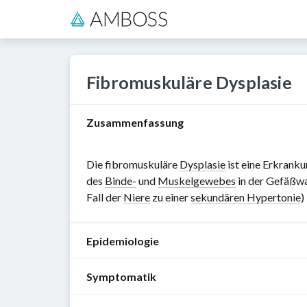
Fibromuskuläre Dysplasie
Zusammenfassung
Die fibromuskuläre
Dysplasie
ist eine Erkrank
des
Binde-
und
Muskelgewebes
in der Gefäßwa
Fall der
Niere
zu einer
sekundären Hypertonie
)
Epidemiologie
Symptomatik
Häufig
Frauen: