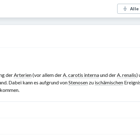
Alle
ung der
Arterien
(vor allem der
A. carotis interna
und der
A. renalis
)
nd. Dabei kann es aufgrund von
Stenosen
zu
ischämischen
Ereigni
 kommen.