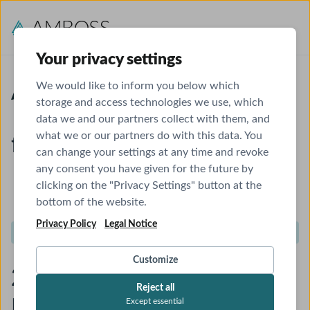
Your privacy settings
We would like to inform you below which
AMBOSS-Praxislizenz
storage and access technologies we use, which
data we and our partners collect with them, and
what we or our partners do with this data. You
für 13 Personen
can change your settings at any time and revoke
any consent you have given for the future by
clicking on the "Privacy Settings" button at the
bottom of the website.
Privacy Policy
Legal Notice
3.822 € pro Jahr
Customize
24,50 € pro
Reject all
Monat/Person
Except essential