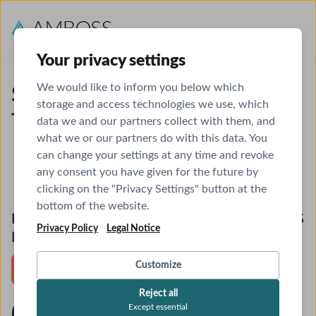
Your privacy settings
We would like to inform you below which
Sichere dir deinen kostenfreien
storage and access technologies we use, which
Testmonat!
data we and our partners collect with them, and
what we or our partners do with this data. You
can change your settings at any time and revoke
any consent you have given for the future by
clicking on the "Privacy Settings" button at the
bottom of the website.
Kostenfreier Testmonat + Monatsabo AMBOSS
Privacy Policy
Legal Notice
Pflege
Customize
RABATT
11,99 €
Reject all
0,00 €
Except essential