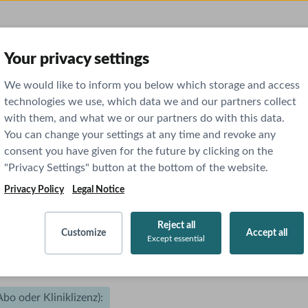
Your privacy settings
We would like to inform you below which storage and access
technologies we use, which data we and our partners collect
sis
with them, and what we or our partners do with this data.
You can change your settings at any time and revoke any
consent you have given for the future by clicking on the
"Privacy Settings" button at the bottom of the website.
Ich habe KEINEN aktiven Zugang
Privacy Policy
Legal Notice
Reject all
Customize
Accept all
Except essential
o oder Kliniklizenz):