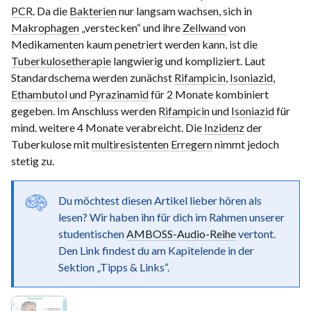
PCR
. Da die
Bakterien
nur langsam wachsen, sich in
Makrophagen
„verstecken“ und ihre
Zellwand
von
Medikamenten kaum penetriert werden kann, ist die
Tuberkulosetherapie
langwierig und kompliziert. Laut
Standardschema werden zunächst
Rifampicin
,
Isoniazid
,
Ethambutol
und
Pyrazinamid
für
2 Monate
kombiniert
gegeben. Im Anschluss werden
Rifampicin
und
Isoniazid
für
mind. weitere
4 Monate
verabreicht. Die
Inzidenz
der
Tuberkulose mit
multiresistenten Erregern
nimmt jedoch
stetig zu.
Du möchtest diesen Artikel lieber hören als
lesen? Wir haben ihn für dich im Rahmen unserer
studentischen
AMBOSS-Audio-Reihe
vertont.
Den Link findest du am Kapitelende in der
Sektion „Tipps & Links“.