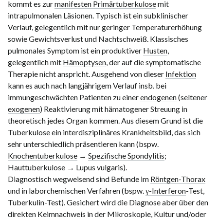
kommt es zur
manifesten Primärtuberkulose
mit
intrapulmonalen Läsionen. Typisch ist ein subklinischer
Verlauf, gelegentlich mit nur geringer Temperaturerhöhung
sowie Gewichtsverlust und Nachtschweiß. Klassisches
pulmonales Symptom ist ein produktiver
Husten
,
gelegentlich mit
Hämoptysen
, der auf die symptomatische
Therapie nicht anspricht. Ausgehend von dieser
Infektion
kann es auch nach langjährigem Verlauf insb. bei
immungeschwächten Patienten zu einer
endogenen
(seltener
exogenen
) Reaktivierung mit hämatogener Streuung in
theoretisch jedes Organ kommen. Aus diesem Grund ist die
Tuberkulose ein interdisziplinäres Krankheitsbild, das sich
sehr unterschiedlich präsentieren kann (bspw.
Knochentuberkulose
→
Spezifische Spondylitis
;
Hauttuberkulose
→
Lupus vulgaris
).
Diagnostisch wegweisend sind Befunde im
Röntgen-Thorax
und in laborchemischen Verfahren (bspw.
γ-Interferon
-Test,
Tuberkulin-Test). Gesichert wird die Diagnose aber über den
direkten Keimnachweis in der Mikroskopie, Kultur und/oder