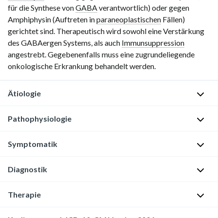
für die Synthese von
GABA
verantwortlich) oder gegen
Amphiphysin (Auftreten in
paraneoplastischen
Fällen)
gerichtet sind. Therapeutisch wird sowohl eine Verstärkung
des GABAergen Systems, als auch
Immunsuppression
angestrebt. Gegebenenfalls muss eine zugrundeliegende
onkologische Erkrankung behandelt werden.
Ätiologie
Pathophysiologie
Autoimmune
Erkrankung
:
Symptomatik
Autoantikörper
Antikörper
gegen
gegen
die
Diagnostik
die
Generalisierte
Glutamatdecarboxylase
Glutamatdecarboxylase
Tonuserhöhung
→
in
Therapie
der
L
Die
60-
Skelettmuskulatur
a
Glutamatdecarboxylase
90%