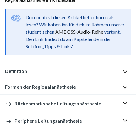
Du möchtest diesen Artikel lieber hören als
lesen? Wir haben ihn für dich im Rahmen unserer
studentischen
AMBOSS-Audio-Reihe
vertont.
Den Link findest du am Kapitelende in der
Sektion „Tipps & Links“.
Definition
Formen der Regionalanästhesie
L
o
Leitungsanästhesie
Rückenmarksnahe Leitungsanästhesie
k
a
P
l
Allgemeine
Periphere Leitungsanästhesie
r
a
Grundlagen
i
n
[10]