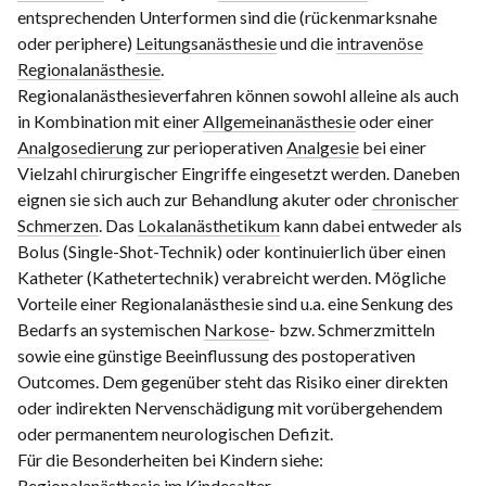
entsprechenden Unterformen sind die (rückenmarksnahe
oder periphere)
Leitungsanästhesie
und die
intravenöse
Regionalanästhesie
.
Regionalanästhesieverfahren können sowohl alleine als auch
in Kombination mit einer
Allgemeinanästhesie
oder einer
Analgosedierung
zur perioperativen
Analgesie
bei einer
Vielzahl chirurgischer Eingriffe eingesetzt werden. Daneben
eignen sie sich auch zur Behandlung akuter oder
chronischer
Schmerzen
. Das
Lokalanästhetikum
kann dabei entweder als
Bolus (Single-Shot-Technik) oder kontinuierlich über einen
Katheter (Kathetertechnik) verabreicht werden. Mögliche
Vorteile einer Regionalanästhesie sind u.a. eine Senkung des
Bedarfs an systemischen
Narkose
- bzw. Schmerzmitteln
sowie eine günstige Beeinflussung des postoperativen
Outcomes. Dem gegenüber steht das Risiko einer direkten
oder indirekten Nervenschädigung mit vorübergehendem
oder permanentem neurologischen Defizit.
Für die Besonderheiten bei Kindern siehe:
Regionalanästhesie im Kindesalter