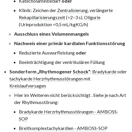
Katecholaminbedarf
oder
Klinik: Zeichen der
Zentralisierung
, verlängerte
Rekapillarisierungszeit
(
>2–3 s
),
Oligurie
(Urinproduktion
<0,5 mL/kgKG/h
)
Ausschluss eines Volumenmangels
Nachweis einer primär kardialen Funktionsstörung
Reduzierte Auswurfleistung
oder
Beeinträchtigung der ventrikulären Füllung
Sonderform „Rhythmogener
Schock
“
:
Bradykarde
oder
tachykarde Herzrhythmusstörungen
mit
Kreislaufversagen
Hier im Weiteren nicht berücksichtigt
. Siehe je nach Art
der Rhythmusstörung:
Bradykarde Herzrhythmusstörungen - AMBOSS-
SOP
Breitkomplextachykardien - AMBOSS-SOP