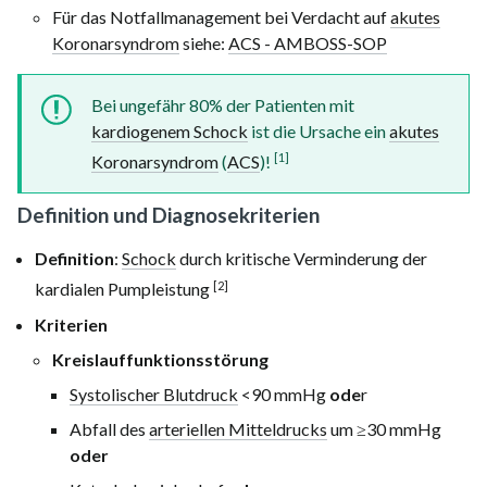
Für das Notfallmanagement bei Verdacht auf
akutes
Koronarsyndrom
siehe:
ACS - AMBOSS-SOP
Bei ungefähr 80% der Patienten mit
kardiogenem Schock
ist die Ursache ein
akutes
[1]
Koronarsyndrom
(
ACS
)!
Definition und Diagnosekriterien
Definition
:
Schock
durch kritische Verminderung der
[2]
kardialen Pumpleistung
Kriterien
Kreislauffunktionsstörung
Systolischer Blutdruck
<90 mmHg
ode
r
Abfall des
arteriellen Mitteldrucks
um
≥30 mmHg
oder