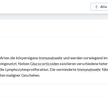
Alle
 Arten die körpereigene
Immunabwehr
und werden vorwiegend i
eingesetzt. Neben
Glucocorticoiden
existieren verschiedene hetero
 die Lymphozytenproliferation. Die verminderte
Immunabwehr
führ
eten maligner Geschehen.