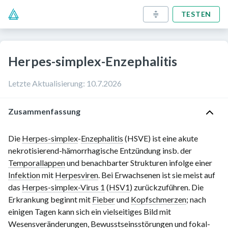
TESTEN
Herpes-simplex-Enzephalitis
Letzte Aktualisierung
:
10.7.2026
Zusammenfassung
Die
Herpes-simplex
-
Enzephalitis
(HSVE) ist eine akute
nekrotisierend-hämorrhagische Entzündung insb. der
Temporallappen
und benachbarter Strukturen infolge einer
Infektion
mit
Herpesviren
. Bei Erwachsenen ist sie meist auf
das
Herpes-simplex-Virus 1
(
HSV1
) zurückzuführen. Die
Erkrankung beginnt mit
Fieber
und
Kopfschmerzen
; nach
einigen Tagen kann sich ein vielseitiges Bild mit
Wesensveränderungen
,
Bewusstseinsstörungen
und
fokal-