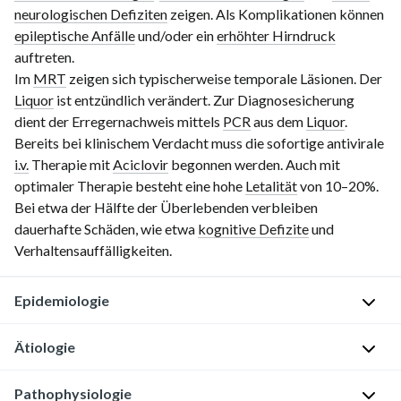
neurologischen Defiziten
zeigen. Als Komplikationen können
epileptische Anfälle
und/oder ein
erhöhter Hirndruck
auftreten.
Im
MRT
zeigen sich typischerweise temporale Läsionen. Der
Liquor
ist entzündlich verändert. Zur Diagnosesicherung
dient der Erregernachweis mittels
PCR
aus dem
Liquor
.
Bereits bei klinischem Verdacht muss die sofortige antivirale
i.v.
Therapie mit
Aciclovir
begonnen werden. Auch mit
optimaler Therapie besteht eine hohe
Letalität
von 10–20%.
Bei etwa der Hälfte der Überlebenden verbleiben
dauerhafte Schäden, wie etwa
kognitive Defizite
und
Verhaltensauffälligkeiten.
Epidemiologie
Ätiologie
I
n
Pathophysiologie
z