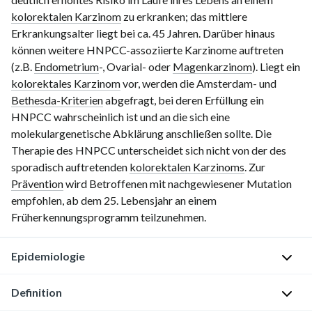
kolorektalen Karzinom
zu erkranken; das mittlere
Erkrankungsalter liegt bei ca. 45 Jahren. Darüber hinaus
können weitere HNPCC-assoziierte Karzinome auftreten
(z.B.
Endometrium
-, Ovarial- oder
Magenkarzinom
). Liegt ein
kolorektales Karzinom
vor, werden die Amsterdam- und
Bethesda-Kriterien
abgefragt, bei deren Erfüllung ein
HNPCC wahrscheinlich ist und an die sich eine
molekulargenetische Abklärung anschließen sollte. Die
Therapie des HNPCC unterscheidet sich nicht von der des
sporadisch auftretenden
kolorektalen Karzinoms
. Zur
Prävention
wird Betroffenen mit nachgewiesener Mutation
empfohlen, ab dem 25. Lebensjahr an einem
Früherkennungsprogramm teilzunehmen.
Epidemiologie
Definition
Mittleres