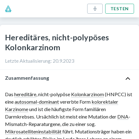
TESTEN
Hereditäres, nicht-polypöses
Kolonkarzinom
Letzte Aktualisierung
:
20.9.2023
Zusammenfassung
Das
hereditäre
, nicht-polypöse
Kolonkarzinom
(HNPCC) ist
eine
autosomal-dominant
vererbte Form
kolorektaler
Karzinome
und ist die häufigste Form familiären
Darmkrebses. Ursächlich ist meist eine Mutation der
DNA
-
Mismatch-Reparaturgene, die zu einer sog.
Mikrosatelliteninstabilität
führt. Mutationsträger haben ein
deutlich erhöhtes Risiko im Laufe ihres Lebens an einem