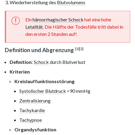
Wiederherstellung des
Blutvolumens
Ein
hämorrhagischer Schock
hat eine hohe
Letalität
. Die Hälfte der Todesfälle tritt dabei in
den ersten 2 Stunden auf!
Definition und Abgrenzung
[1]
[2]
Definition
:
Schock
durch Blutverlust
Kriterien
Kreislauffunktionsstörung
Systolischer Blutdruck
<90 mmHg
Zentralisierung
Tachykardie
Tachypnoe
Organdysfunktion