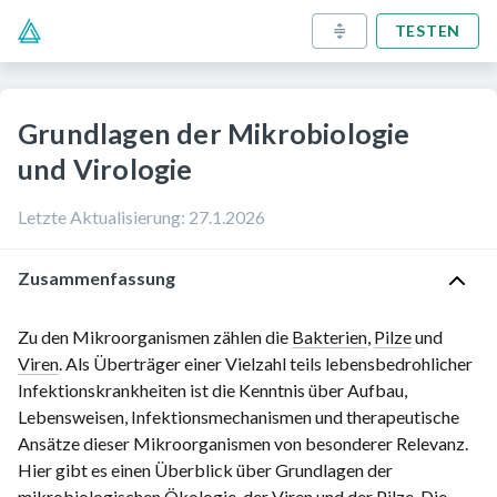
TESTEN
Grundlagen der Mikrobiologie
und Virologie
Letzte Aktualisierung
:
27.1.2026
Zusammenfassung
Zu den Mikroorganismen zählen die
Bakterien
,
Pilze
und
Viren
. Als Überträger einer Vielzahl teils lebensbedrohlicher
Infektionskrankheiten ist die Kenntnis über Aufbau,
Lebensweisen, Infektionsmechanismen und therapeutische
Ansätze dieser Mikroorganismen von besonderer Relevanz.
Hier gibt es einen Überblick über Grundlagen der
mikrobiologischen Ökologie, der
Viren
und der
Pilze
. Die