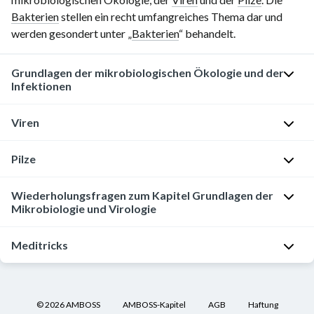
Bakterien
stellen ein recht umfangreiches Thema dar und
werden gesondert unter „
Bakterien
“ behandelt.
Grundlagen der mikrobiologischen Ökologie und der
Infektionen
Viren
Die
Ökologie
beschäftigt
Pilze
Viren
sich
bestehen
mit
nur
Überblick
Wiederholungsfragen zum Kapitel Grundlagen der
dem
Mikrobiologie und Virologie
aus
Zusammenspiel
P
einer
zwischen
i
Nukleinsäure
Grundlagen
Meditricks
Lebewesen
l
(
DNA
der
und
z
oder
mikrobiologischen
In
Umwelt
e
RNA
),
Ökologie
Kooperation
©
2026
AMBOSS
AMBOSS-Kapitel
AGB
Haftung
und
:
besitzen
und