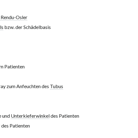
Rendu-Osler
ls
bzw. der Schädelbasis
em Patienten
pray zum Anfeuchten des
Tubus
e und
Unterkieferwinkel
des Patienten
 des Patienten