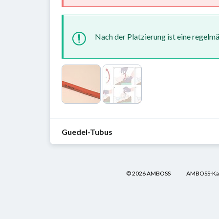
Nach der Platzierung ist eine regelmä
Guedel-Tubus
Definition
:
©
2026
AMBOSS
AMBOSS-Kap
Oropharyngealtubus
aus
festem
Kunststoff