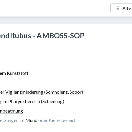
Alle
Wendltubus - AMBOSS-SOP
lem Kunststoff
rer
Vigilanzminderung
(
Somnolenz
,
Sopor
)
 im Pharynxbereich (Schienung)
nbeatmung
letzungen im
Mund
oder Kieferbereich