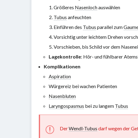
Größeres
Nasenloch
auswählen
Tubus
anfeuchten
Einführen des
Tubus
parallel zum
Gaum
Vorsichtig unter leichtem Drehen vorsc
Vorschieben, bis Schild vor dem Nasenei
Lagekontrolle
: Hör- und fühlbarer Atem
Komplikationen
Aspiration
Würgereiz bei wachen Patienten
Nasenbluten
Laryngospasmus
bei zu langem
Tubus
Der
Wendl-Tubus
darf wegen der Gef