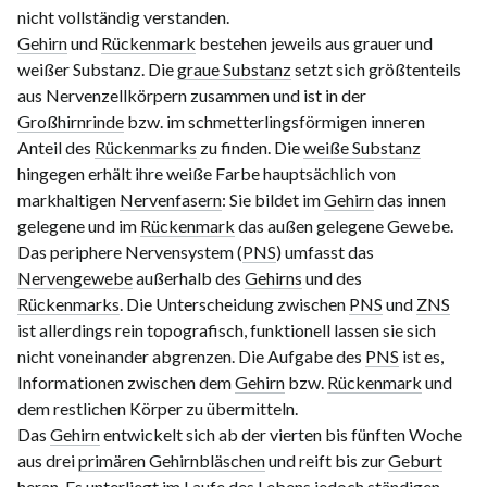
nicht vollständig verstanden.
Gehirn
und
Rückenmark
bestehen jeweils aus grauer und
weißer Substanz. Die
graue Substanz
setzt sich größtenteils
aus Nervenzellkörpern zusammen und ist in der
Großhirnrinde
bzw. im schmetterlingsförmigen inneren
Anteil des
Rückenmarks
zu finden. Die
weiße Substanz
hingegen erhält ihre weiße Farbe hauptsächlich von
markhaltigen
Nervenfasern
: Sie bildet im
Gehirn
das innen
gelegene und im
Rückenmark
das außen gelegene Gewebe.
Das periphere Nervensystem (
PNS
) umfasst das
Nervengewebe
außerhalb des
Gehirns
und des
Rückenmarks
. Die Unterscheidung zwischen
PNS
und
ZNS
ist allerdings rein topografisch, funktionell lassen sie sich
nicht voneinander abgrenzen. Die Aufgabe des
PNS
ist es,
Informationen zwischen dem
Gehirn
bzw.
Rückenmark
und
dem restlichen Körper zu übermitteln.
Das
Gehirn
entwickelt sich ab der vierten bis fünften Woche
aus drei
primären Gehirnbläschen
und reift bis zur
Geburt
heran. Es unterliegt im Laufe des Lebens jedoch ständigen