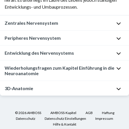
Entwicklungs- und Umbauprozessen.
Zentrales Nervensystem
Peripheres Nervensystem
Das
zentrale
Nervensystem
Entwicklung des Nervensystems
Zum
(
ZNS
)
peripheren
besteht
Nervensystem
Embryonale
Wiederholungsfragen zum Kapitel Einführung in die
aus
Neuroanatomie
zählt
Entwicklung
Gehirn
man
des
und
die
Gehirns
3D-Anatomie
Welche
Rückenmark
.
Spinalnerven
Fasertypen
Das
Makroskopische
und
befinden
In
Gehirn
Anatomie
die
sich
Kooperation
entwickelt
©
2026
AMBOSS
AMBOSS-Kapitel
AGB
Haftung
des
Hirnnerven
in
mit
sich
Datenschutz
Datenschutz Einstellungen
Impressum
ZNS
III–
Vorder-
Effigos
Hilfe & Kontakt
ab