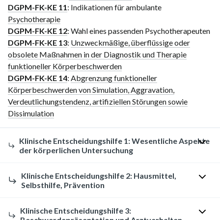
DGPM-FK-KE 11
: Indikationen für ambulante
Psychotherapie
DGPM-FK-KE 12
: Wahl eines passenden Psychotherapeuten
DGPM-FK-KE 13
:
Unzweckmäßige, überflüssige oder
obsolete Maßnahmen in der Diagnostik und Therapie
funktioneller Körperbeschwerden
DGPM-FK-KE 14
:
Abgrenzung funktioneller
Körperbeschwerden von Simulation, Aggravation,
Verdeutlichungstendenz, artifiziellen Störungen sowie
Dissimulation
Klinische Entscheidungshilfe 1: Wesentliche Aspekte
der körperlichen Untersuchung
Klinische Entscheidungshilfe 2: Hausmittel,
Aspekt
Bedeutung
Selbsthilfe, Prävention
Erhebung eines (Ausgangs‑)Status
Systematische
Maßnahme:
Klinische Entscheidungshilfe 3:
I.d.R. Erhebung von Normalbefunden als
Untersuchung
Beschwerdepräsentation und Arztverhalten