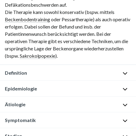
Defäkationsbeschwerden auf.
Die Therapie kann sowohl konservativ (bspw. mittels
Beckenbodentraining
oder Pessartherapie) als auch operativ
erfolgen. Dabei sollen der Befund und insb. der
Patientinnenwunsch berücksichtigt werden. Bei der
operativen Therapie gibt es verschiedene Techniken, um die
ursprüngliche Lage der Beckenorgane wiederherzustellen
(bspw.
Sakrokolpopexie
).
Definition
Descensus
Epidemiologie
genitalis
Ätiologie
Senkung
P
von
r
Risikofaktoren
Symptomatik
Vagina
ä
und/oder
[2]
v
Uterus
,
Stadien