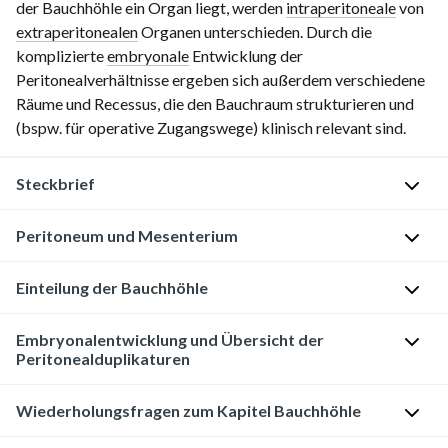
der Bauchhöhle ein Organ liegt, werden
intraperitoneale
von
extraperitonealen
Organen unterschieden. Durch die
komplizierte
embryonale
Entwicklung der
Peritonealverhältnisse ergeben sich außerdem verschiedene
Räume und Recessus, die den Bauchraum strukturieren und
(bspw. für operative Zugangswege) klinisch relevant sind.
Steckbrief
Peritoneum und Mesenterium
Das
Abdomen
setzt
Das
Einteilung der Bauchhöhle
sich
Peritoneum
aus
(
Bauchfell
)
Stockwerke
Embryonalentwicklung und Übersicht der
der
Peritonealduplikaturen
Das
Durch
Bauchwand
,
Peritoneum
eine
der
Wiederholungsfragen zum Kapitel Bauchhöhle
Im
ist
horizontale
Bauchhöhle
Verlauf
eine
Linie