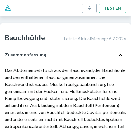
TESTEN
Bauchhöhle
Letzte Aktualisierung
:
6.7.2026
Zusammenfassung
Das Abdomen setzt sich aus der
Bauchwand
, der Bauchhöhle
und den enthaltenen Bauchorganen zusammen. Die
Bauchwand
ist v.a. aus Muskeln aufgebaut und sorgt so
gemeinsam mit der
Rücken
- und Hüftmuskulatur für eine
Rumpfbewegung und -stabilisierung. Die Bauchhöhle wird
anhand ihrer Auskleidung mit dem
Bauchfell
(
Peritoneum
)
einerseits in eine von
Bauchfell
bedeckte Cavitas peritonealis
und andererseits ein nicht mit
Bauchfell
bedecktes Spatium
extraperitoneale
unterteilt. Abhängig davon, in welchem Teil