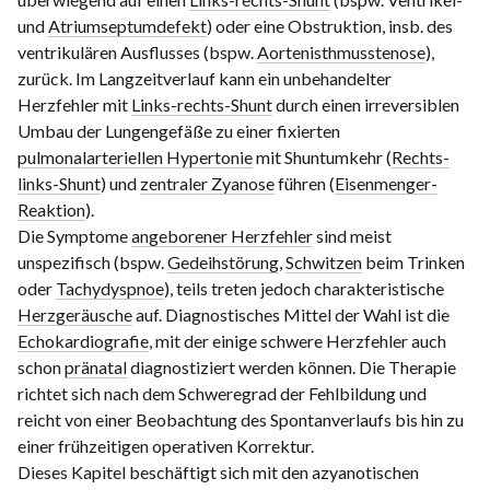
und
Atriumseptumdefekt
) oder eine Obstruktion, insb. des
ventrikulären Ausflusses (bspw.
Aortenisthmusstenose
),
zurück. Im Langzeitverlauf kann ein unbehandelter
Herzfehler mit
Links-rechts-Shunt
durch einen irreversiblen
Umbau der Lungengefäße zu einer fixierten
pulmonalarteriellen Hypertonie
mit Shuntumkehr (
Rechts-
links-Shunt
) und
zentraler Zyanose
führen (
Eisenmenger-
Reaktion
).
Die Symptome
angeborener Herzfehler
sind meist
unspezifisch (bspw.
Gedeihstörung
,
Schwitzen
beim Trinken
oder
Tachydyspnoe
), teils treten jedoch charakteristische
Herzgeräusche
auf. Diagnostisches Mittel der Wahl ist die
Echokardiografie
, mit der einige schwere Herzfehler auch
schon
pränatal
diagnostiziert werden können. Die Therapie
richtet sich nach dem Schweregrad der Fehlbildung und
reicht von einer Beobachtung des Spontanverlaufs bis hin zu
einer frühzeitigen operativen Korrektur.
Dieses Kapitel beschäftigt sich mit den azyanotischen