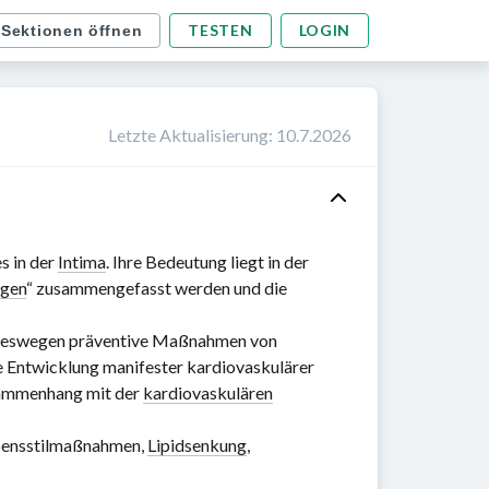
TESTEN
LOGIN
 Sektionen öffnen
Letzte Aktualisierung
:
10.7.2026
s in der
Intima
. Ihre Bedeutung liegt in der
ngen
“ zusammengefasst werden und die
weswegen präventive Maßnahmen von
ie Entwicklung manifester kardiovaskulärer
ammenhang mit der
kardiovaskulären
ebensstilmaßnahmen,
Lipidsenkung
,