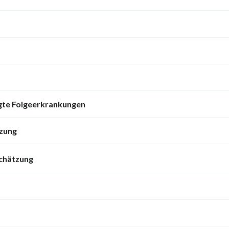
gte Folgeerkrankungen
tzung
schätzung