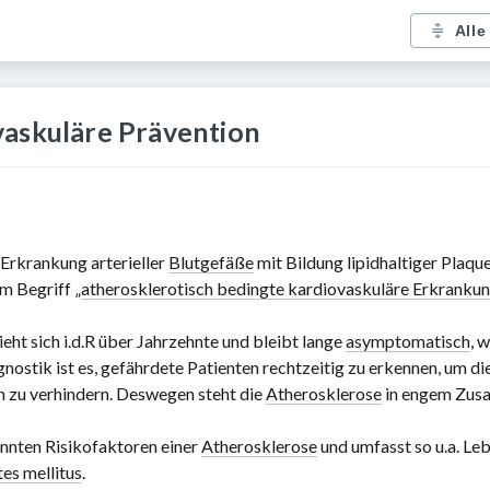
Alle
vaskuläre Prävention
 Erkrankung arterieller
Blutgefäße
mit Bildung lipidhaltiger Plaque
m Begriff „
atherosklerotisch bedingte kardiovaskuläre Erkranku
eht sich i.d.R über Jahrzehnte und bleibt lange
asymptomatisch
, 
gnostik ist es, gefährdete Patienten rechtzeitig zu erkennen, um d
n zu verhindern. Deswegen steht die
Atherosklerose
in engem Zus
nnten Risikofaktoren einer
Atherosklerose
und umfasst so u.a. L
es mellitus
.