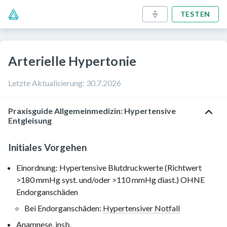
TESTEN
Arterielle Hypertonie
Letzte Aktualisierung
:
30.7.2026
Praxisguide Allgemeinmedizin: Hypertensive
Entgleisung
Initiales Vorgehen
Einordnung: Hypertensive Blutdruckwerte (Richtwert
>180 mmHg
syst. und/oder
>110 mmHg
diast.) OHNE
Endorganschäden
Bei Endorganschäden:
Hypertensiver Notfall
Anamnese
, insb.