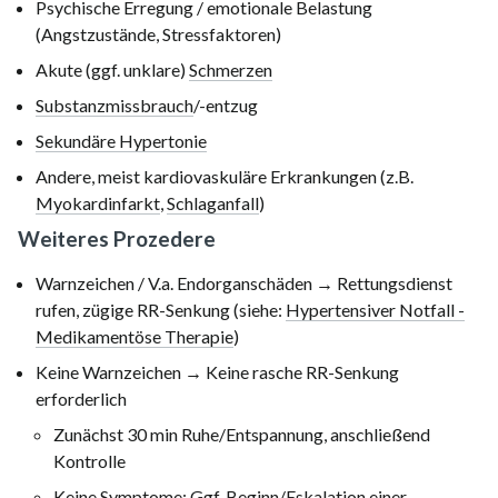
Psychische Erregung / emotionale Belastung
(Angstzustände, Stressfaktoren)
Akute (ggf. unklare)
Schmerzen
Substanzmissbrauch
/-entzug
Sekundäre Hypertonie
Andere, meist kardiovaskuläre Erkrankungen (z.B.
Myokardinfarkt
,
Schlaganfall
)
Weiteres Prozedere
Warnzeichen / V.a. Endorganschäden → Rettungsdienst
rufen, zügige RR-Senkung (siehe:
Hypertensiver Notfall -
Medikamentöse Therapie
)
Keine Warnzeichen → Keine rasche RR-Senkung
erforderlich
Zunächst
30 min
Ruhe/Entspannung, anschließend
Kontrolle
Keine Symptome: Ggf. Beginn/
Eskalation einer