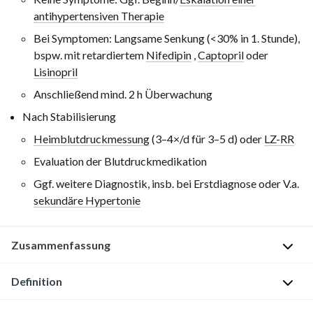
antihypertensiven Therapie
Bei Symptomen: Langsame Senkung (<30% in
1. Stunde
),
bspw. mit retardiertem
Nifedipin
,
Captopril
oder
Lisinopril
Anschließend mind.
2 h
Überwachung
Nach Stabilisierung
Heimblutdruckmessung
(3–4×/d für
3–5 d
) oder
LZ-RR
Evaluation der Blutdruckmedikation
Ggf. weitere Diagnostik, insb. bei Erstdiagnose oder V.a.
sekundäre Hypertonie
Zusammenfassung
Definition
Die
arterielle