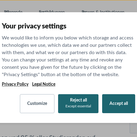
Pflegende
Fortbildungen
Praxen & Institutionen
Your privacy settings
We would like to inform you below which storage and access
technologies we use, which data we and our partners collect
with them, and what we or our partners do with this data.
You can change your settings at any time and revoke any
consent you have given for the future by clicking on the
"Privacy Settings" button at the bottom of the website.
Privacy Policy
Legal Notice
ss du dein Abo
Reject all
Customize
Accept all
Except essential
t?