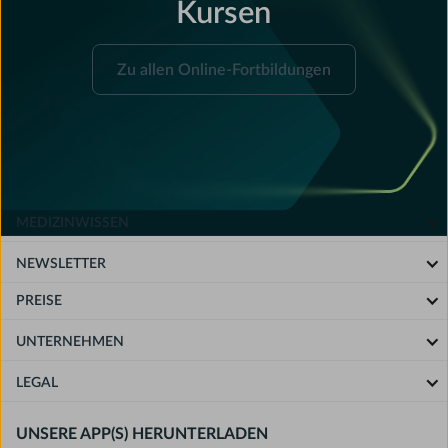
Kursen
ist.
um Kursinhalte zu wiederholen oder Inhalte
nachzuschlagen.
Zu
Zu allen Online-Fortbildungen
allen
Online-
Fortbildungen
MEDIZINWISSEN
NEWSLETTER
PREISE
UNTERNEHMEN
LEGAL
UNSERE APP(S) HERUNTERLADEN