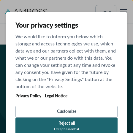
Login
Your privacy settings
We would like to inform you below which
storage and access technologies we use, which
ONLINE-FORTBILDUNG
data we and our partners collect with them, and
Leitsymptom Schwindel
what we or our partners do with this data. You
can change your settings at any time and revoke
any consent you have given for the future by
Diagnostik, Ursachen und Weiterversorgung
clicking on the "Privacy Settings" button at the
20
CME-Punkte
bottom of the website.
Flexibel und ohne Terminbindung
Privacy Policy
Legal Notice
7 Videomodule
Customize
Reject all
Except essential